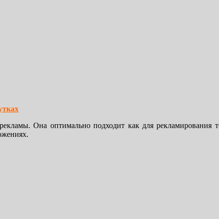
утках
екламы. Она оптимально подходит как для рекламирования то
ожениях.