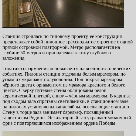
Станция строилась по типовому проекту, её конструкция
представляет собой пилонное трёхсводчатое строение с одной
прямой островной платформой. Метро располагается на
глубине 50 метров и принадлежит к типу глубокого
заложения.
Тематика оформления основывается на военно-исторических
событиях. Пилоны станции отделаны белым мрамором, по
углам их украшают полуколонны. Пол покрыт мрамором
чёрного цвета с орнаментом из мрамора красного и белого
цветов. Сверху путевые стены облицованы белой
керамической плиткой, снизу – чёрным мрамором. В карнизе
под сводом зала спрятаны светильники, в станционном зале
на пилонах установлены канделябры, освещающие станцию.
Стену в торце зала занимает барельеф, посвящённый
защитникам Родины. Эскалаторный зал украшает мозаичный
фриз с повторяющимся изображением ордена Победы.