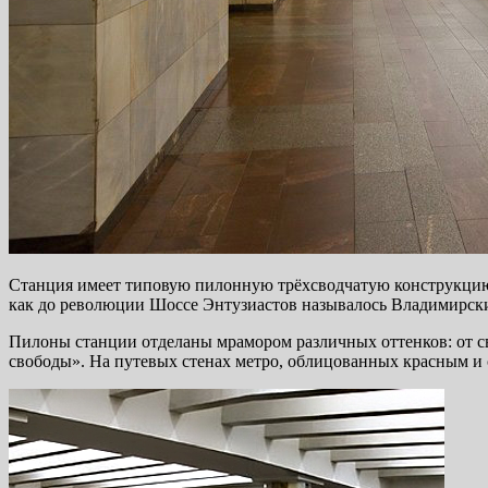
Станция имеет типовую пилонную трёхсводчатую конструкцию 
как до революции Шоссе Энтузиастов называлось Владимирски
Пилоны станции отделаны мрамором различных оттенков: от с
свободы». На путевых стенах метро, облицованных красным и