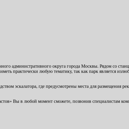
чного административного округа города Москвы. Рядом со стан
иметь практически любую тематику, так как парк является излю
ством эскалатора, где предусмотрены места для размещения ре
астов» Вы в любой момент сможете, позвонив специалистам ком