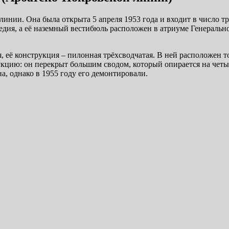
инии. Она была открыта 5 апреля 1953 года и входит в число т
ледия, а её наземный вестибюль расположен в атриуме Генерал
 её конструкция – пилонная трёхсводчатая. В ней расположен т
укцию: он перекрыт большим сводом, который опирается на чет
, однако в 1955 году его демонтировали.