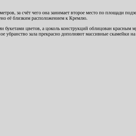
етров, за счёт чего она занимает второе место по площади подз
лено её близким расположением к Кремлю.
и букетами цветов, а цоколь конструкций облицован красным 
ное убранство зала прекрасно дополняют массивные скамейки н