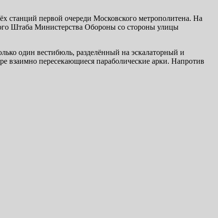
рёх станций первой очереди Московского метрополитена. На
ьного Штаба Министерства Обороны со стороны улицы
олько один вестибюль, разделённый на эскалаторный и
ыре взаимно пересекающиеся параболические арки. Напротив