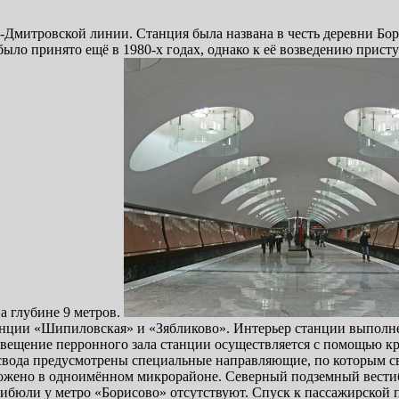
Дмитровской линии. Станция была названа в честь деревни Бори
 было принято ещё в 1980-х годах, однако к её возведению прис
а глубине 9 метров.
танции «Шипиловская» и «Зябликово». Интерьер станции выполн
вещение перронного зала станции осуществляется с помощью к
свода предусмотрены специальные направляющие, по которым св
ожено в одноимённом микрорайоне. Северный подземный вестиб
ибюли у метро «Борисово» отсутствуют. Спуск к пассажирской п