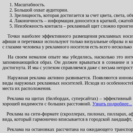
Масштабность.
Большой охват аудитории.
Зрелищность, которая достигается за счет цвета, света, о
Лаконичность – информация доносится в краткой, сжатой
Неизбежность контакта – рекламный щит сложно проигно
Точки наиболее эффективного размещения рекламных носител
афиши и перетяжки используют только визуальные образы и кор
с глазами человека у рекламного носителя есть всего несколько
На своем немалом опыте мы убедились, насколько это интер
запоминающийся образ. Он должен врываться в сознание и зад
достигнута. И мы с успехом справляемся даже с весьма непро
Наружная реклама активно развивается. Появляются иннова
виды наружных рекламных носителей. Исходя из особенносте
места их расположения.
Реклама на щитах (билбордах, суперсайтах) – эффективный 
хорошей видимости с больших расстояний.
Узнать подробнее...
Реклама на сити-формате (скроллерах, пилонах, пилларах, а
вида, который гармонично вписывается в городской ландшафт, 
Реклама на остановках рассчитана на ожидающего транспорт