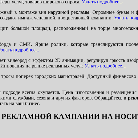
феры услуг, товаров широкого спроса.
Узнать подробнее...
жный в монтаже вид наружной рекламы. Огромные буквы и ф
и создают имидж успешной, процветающей компании.
Узнать подр
 щит большой площади, расположенный на торце многоэтаж
рда и СМИ. Яркие ролики, которые транслируются поочер
Узнать подробнее...
т видеоряд с эффектом 2D анимации, регулируя яркость изобр
. Инновация на рынке рекламных услуг.
Узнать подробнее...
тросы поперек городских магистралей. Доступный финансово и
дходе всегда окупается. Цена изготовления и размещения з
скими службами, сезона и других факторов. Обращайтесь в
рекл
ать на ваш бизнес.
Е РЕКЛАМНОЙ КАМПАНИИ НА НОС