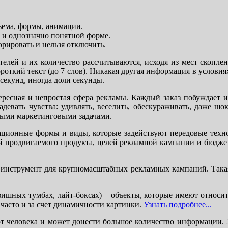
бъема, формы, анимации.
 и однозначно понятной форме.
рировать и нельзя отключить.
ей и их количество рассчитываются, исходя из мест скоплен
откий текст (до 7 слов). Никакая другая информация в условия
 секунд, иногда доли секунды.
есная и непростая сфера рекламы. Каждый заказ побуждает и
евать чувства: удивлять, веселить, обескураживать, даже шок
стыми маркетинговыми задачами.
ционные формы и виды, которые задействуют передовые техн
й продвигаемого продукта, целей рекламной кампании и бюдж
инструмент для крупномасштабных рекламных кампаний. Такая 
фишных тумбах, лайт-боксах) – объекты, которые имеют относ
часто и за счет динамичности картинки.
Узнать подробнее...
 человека и может донести большое количество информации. 