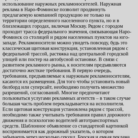
использование наружных рекламоносителей. Наружная
реклама в Наро-Фоминске позволит продвинуть
предлагаемую компанией продукцию не только на
территории определенного населенного пункта, но и в
близлежащих городах, включая Москву. Рядом с городом
проходит трасса федерального значения, связывающая Наро-
Фоминск со столицей и рядом населенных пунктов на юго-
западе. Рекламоносители можно увидеть повсюду, будь это
классическая щитовая конструкция, установленная рядом с
федеральной трассой, растяжка над центральной городской
улицей или постер на автобусной остановке. В связи с
развитием рекламного рынка, к носителям предъявляются
достаточно жесткие требования. В первую очередь,
требования, предъявляемые к наружным рекламоносителям,
касаются их размещения. Для того чтобы установить новый
билборд или суперсайт, необходимо получить множество
разрешений, согласований. Многие предпочитают
пользоваться услугами рекламных агентств – в таком случае
большая часть проблем перекладывается на исполнителя.
Если щитовая конструкция установлена рядом с трассой,
необходимо также учитывать требования правил дорожного
движения и психологию водителей автотранспортных
средств. Шаблонное объявление со стандартной картинкой
воспринимается как дорожный указатель, о котором
забываешь через несколько секунд. Броская и емкая реклама