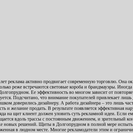
лет реклама активно продвигает современную торговлю. Она ок
колько реже встречаются световые короба и брандмауэры. Иногд
 Долгопрудном. Ее эффективность во многом зависит от повторя
суется. Подсчитано, что внимание покупателей привлекает лишь 
ишком доверились дизайнеру. А работа дизайнера – это лишь час
ть и желание продать. В результате появляется эффективная на
яда на щит клиент должен уловить суть рекламной идеи. Если ем
щается вдоль трассы с постоянным движением, и зрительный кон
е новых решений. Щиты в Долгопрудном в полной мере испытыв
женная в людном месте. Многие рекламодатели этим и ограничи