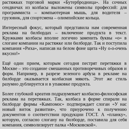
растяжках торговой марки «Бутербродница». На сочных
сендвичах из колбасы выложены символы профессий: для
программиста – компьютерная мышь, для водителя –
грузовик, для спортсмена – олимпийские кольца.
Интересный фокус, который представила нам современная
реклама на билбордах – включение продукта в текст.
Кружками колбасы вполне логично заменить буквы «о» в
слогане компании на растяжке или билборде. Так и поступила
компания «Риха», написав на белом фоне щита «Ну о-о-очень
вкусно!»
Ещё один прием, которым сегодня пестрят перетяжки в
Москве – это создание смешанных противоречивых образов и
форм. Например, в разрезе зеленого арбуза в рекламе на
билборде оказывается колбасная мякоть. Этот же стиль
разумно дублируется и в упаковке продукта.
Более глубокий креатив подразумевает колбасно-философская
реклама на перетяжках. Так, колбаса в форме спирали на
билборде фирмы «Кампомос» подтверждает слоган «У нас
новый виток развития», что приурочено к получению
документов о соответствии продукции ГОСТ. А «планку»,
которую, согласно слогану на билборде, поставила для себя
компания, символизирует палка «Московской».