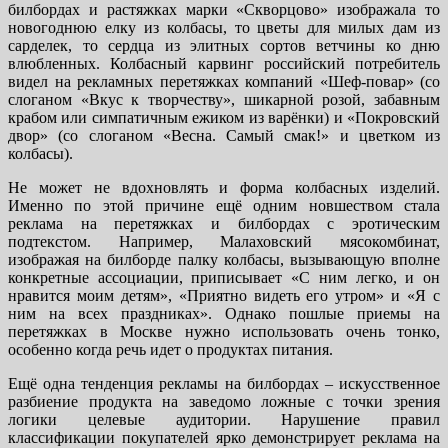
билбордах и растяжках марки «Скворцово» изображала то
новогоднюю елку из колбасы, то цветы для милых дам из
сарделек, то сердца из элитных сортов ветчины ко дню
влюбленных. Колбасный карвинг российский потребитель
видел на рекламных перетяжках компаний «Шеф-повар» (со
слоганом «Вкус к творчеству», шикарной розой, забавным
крабом или симпатичным ежиком из варёнки) и «Покровский
двор» (со слоганом «Весна. Самый смак!» и цветком из
колбасы).
Не может не вдохновлять и форма колбасных изделий.
Именно по этой причине ещё одним новшеством стала
реклама на перетяжках и билбордах с эротическим
подтекстом. Например, Малаховский мясокомбинат,
изображая на билборде палку колбасы, вызывающую вполне
конкретные ассоциации, приписывает «С ним легко, и он
нравится моим детям», «Приятно видеть его утром» и «Я с
ним на всех праздниках». Однако пошлые приемы на
перетяжках в Москве нужно использовать очень тонко,
особенно когда речь идет о продуктах питания.
Ещё одна тенденция рекламы на билбордах – искусственное
разбиение продукта на заведомо ложные с точки зрения
логики целевые аудитории. Нарушение правил
классификации покупателей ярко демонстрирует реклама на