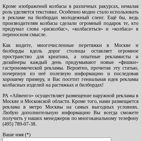
Кроме изображений колбасы в различных ракурсах, немалая
роль уделяется текстовке. Особенно модно стало использовать
в рекламе на билбордах молодежный сленг. Ещё бы, ведь
производителям колбасы сделали огромный подарок те, кто
придумал слова «расколбас», «колбаситься» и «колбаса» в
переносном смысле.
Как видите, многочисленные перетяжки в Москве и
билборды вдоль дорог столицы оставляет огромное
пространство для креатива, а опытные рекламисты и
дизайнеры каждый день придумывают новые «фишки»
гастрономической рекламы. Вероятно, прочитав эту статью,
почерпнув из неё полезную информацию и последовав
хорошему примеру, и Вас посетит гениальная идея рекламы
колбасных изделий на растяжках и билбордах!
РА «Айвенго» осуществляет размещение наружной рекламы в
Москве и Московской области. Кроме того, нами размещается
реклама в метро Москвы на самых выгодных условиях.
Любую дополнительную информацию Вы всегда сможете
получить у наших менеджеров по многоканальному телефону
(495) 789-07-38.
Ваше имя (*)