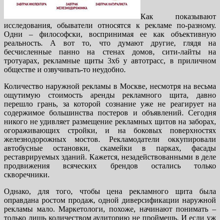
Как показывают
исследования, обыватели относятся к рекламе по-разному.
Одни – философски, воспринимая ее как объективную
реальность. А вот то, что думают другие, глядя на
бесчисленные панно на стенах домов, сити-лайты на
тротуарах, рекламные щиты 3х6 у автотрасс, в приличном
обществе и озвучивать-то неудобно.
Количество наружной рекламы в Москве, несмотря на весьма
ощутимую стоимость аренды рекламного щита, давно
перешло грань, за которой сознание уже не реагирует на
содержимое большинства постеров и объявлений. Сегодня
никого не удивляет размещение рекламных щитов на заборах,
огораживающих стройки, и на боковых поверхностях
железнодорожных мостов. Рекламодатели оккупировали
автобусные остановки, скамейки в парках, фасады
реставрируемых зданий. Кажется, незадействованными в деле
продвижения всяческих брендов остались только
скворечники.
Однако, для того, чтобы цена рекламного щита была
оправдана ростом продаж, одной диверсификации наружной
рекламы мало. Маркетологи, похоже, начинают понимать –
только лишь количеством аудиторию не проймешь. И если уж