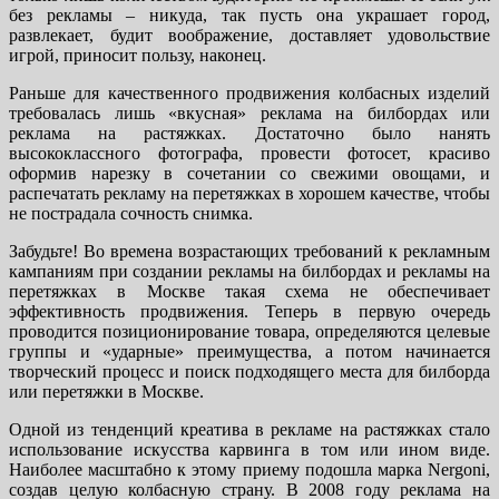
без рекламы – никуда, так пусть она украшает город,
развлекает, будит воображение, доставляет удовольствие
игрой, приносит пользу, наконец.
Раньше для качественного продвижения колбасных изделий
требовалась лишь «вкусная» реклама на билбордах или
реклама на растяжках. Достаточно было нанять
высококлассного фотографа, провести фотосет, красиво
оформив нарезку в сочетании со свежими овощами, и
распечатать рекламу на перетяжках в хорошем качестве, чтобы
не пострадала сочность снимка.
Забудьте! Во времена возрастающих требований к рекламным
кампаниям при создании рекламы на билбордах и рекламы на
перетяжках в Москве такая схема не обеспечивает
эффективность продвижения. Теперь в первую очередь
проводится позиционирование товара, определяются целевые
группы и «ударные» преимущества, а потом начинается
творческий процесс и поиск подходящего места для билборда
или перетяжки в Москве.
Одной из тенденций креатива в рекламе на растяжках стало
использование искусства карвинга в том или ином виде.
Наиболее масштабно к этому приему подошла марка Nergoni,
создав целую колбасную страну. В 2008 году реклама на